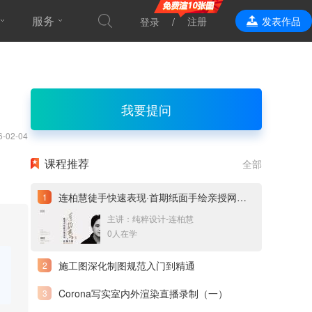
服务
注册
发表作品
登录
效果表现
我要提问
6-02-04
课程推荐
全部
连柏慧徒手快速表现·首期纸面手绘亲授网络直播课
主讲：纯粹设计-连柏慧
0人在学
施工图深化制图规范入门到精通
Corona写实室内外渲染直播录制（一）