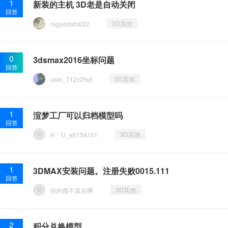
1
新装的主机 3D老是自动关闭
回答
3D其他
ruguodahai22
0
3dsmax2016坐标问题
回答
3D其他
user_712c25ef
1
渲梦工厂可以归档模型吗
回答
3D其他
H＇U_e6154151
1
3DMAX安装问题。注册失败0015.111
回答
3D其他
你的图不真实啊
2
积分兑换模型