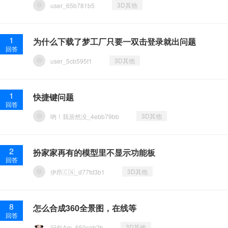
3D其他
user_65b781b5
1
为什么下载了梦工厂只要一双击登录就出问题
回答
3D其他
user_5cb595f1
1
快捷键问题
回答
3D其他
哟！我居然没_4ebb79bb
2
扮家家再有的模型里不显示功能板
回答
3D其他
伊昂🇨🇳_d77fd3b1
8
怎么合成360全景图，在线等
回答
3D其他
旧叙Am_650cab2b