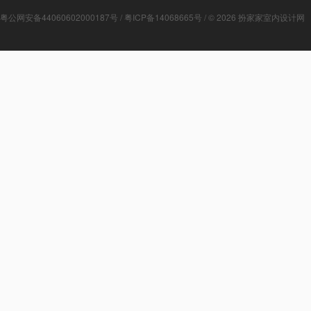
粤公网安备44060602000187号
/
粤ICP备14068665号
/ © 2026
扮家家室内设计网