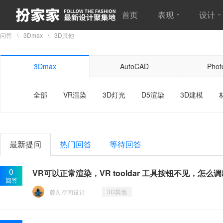
首页
表现
设计
问答
3Dmax
3D其他
3Dmax
AutoCAD
Phot
全部
VR渲染
3D灯光
D5渲染
3D建模
最新提问
热门回答
等待回答
0
VR可以正常渲染，VR tooldar 工具按钮不见，怎么
回答
3D其他
麓久空间设计