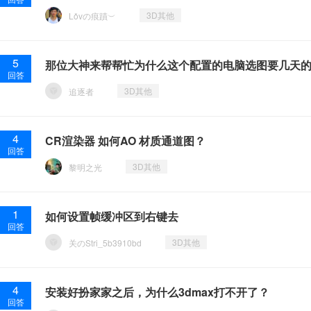
3D其他
Lǒvの痕蹟︶
5
那位大神来帮帮忙为什么这个配置的电脑选图要几天
回答
3D其他
追逐者
4
CR渲染器 如何AO 材质通道图？
回答
3D其他
黎明之光
1
如何设置帧缓冲区到右键去
回答
3D其他
关のStri_5b3910bd
4
安装好扮家家之后，为什么3dmax打不开了？
回答