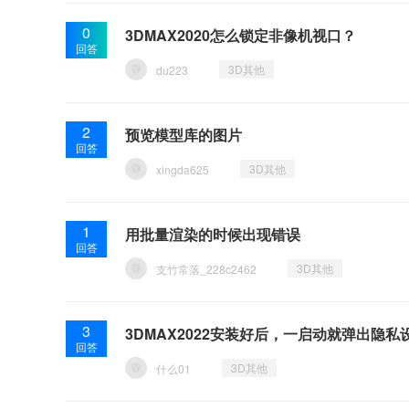
0
3DMAX2020怎么锁定非像机视口？
回答
3D其他
du223
2
预览模型库的图片
回答
3D其他
xingda625
1
用批量渲染的时候出现错误
回答
3D其他
支竹常落_228c2462
3
3DMAX2022安装好后，一启动就弹出隐
回答
3D其他
什么01