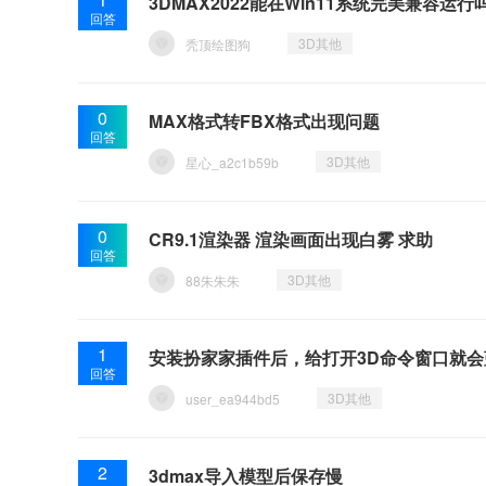
3DMAX2022能在Win11系统完美兼容运行
回答
3D其他
秃顶绘图狗
0
MAX格式转FBX格式出现问题
回答
3D其他
星心_a2c1b59b
0
CR9.1渲染器 渲染画面出现白雾 求助
回答
3D其他
88朱朱朱
1
安装扮家家插件后，给打开3D命令窗口就会
回答
3D其他
user_ea944bd5
2
3dmax导入模型后保存慢