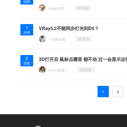
回答
3D其他
xieyan920
1
VRay5.2不能同步灯光到D5？
回答
3D其他
一朵奶油芙
2
3D打开后 鼠标点哪里 都不动 过一会显示运
回答
3D其他
Lǒvの痕蹟︶
1
2