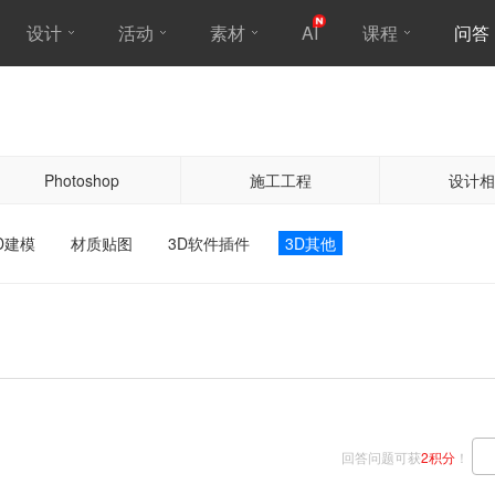
设计
活动
素材
AI
课程
问答
Photoshop
施工工程
设计相
D建模
材质贴图
3D软件插件
3D其他
回答问题可获
2积分
！