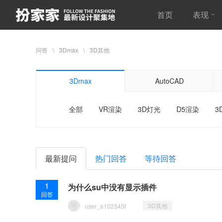
首页
表现
问答
3Dmax
3D其他
3Dmax
AutoCAD
全部
VR渲染
3D灯光
D5渲染
3
最新提问
热门回答
等待回答
1
为什么su中没有显示插件
回答
3D其他
user_a102345f