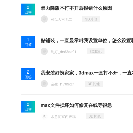
0
暴力降版本打不开后报错什么原因
回答
3D其他
可以人言无二
1
贴铺装，一直显示叫我设置单位，怎么设置
回答
3D其他
利好_de63da91
2
我安装好扮家家，3dmax一直打不开，一
回答
3D其他
余生_f1709cc4
0
max文件损坏如何修复在线等很急
回答
3D其他
水意间室内表现