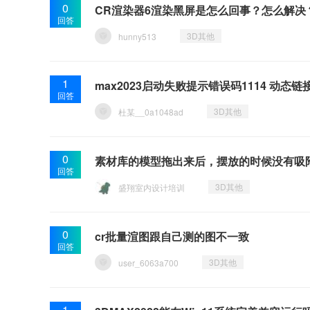
0
CR渲染器6渲染黑屏是怎么回事？怎么解决
回答
3D其他
hunny513
1
max2023启动失败提示错误码1114 动态
回答
3D其他
杜某__0a1048ad
0
素材库的模型拖出来后，摆放的时候没有吸
回答
3D其他
盛翔室内设计培训
0
cr批量渲图跟自己测的图不一致
回答
3D其他
user_6063a700
1