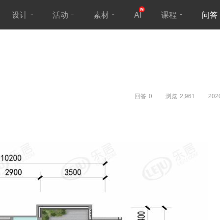
设计
活动
素材
AI
课程
问答
回答
0
浏览
2,961
202