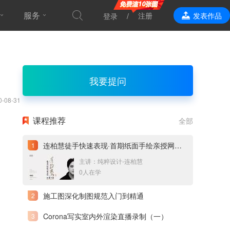
服务
注册
发表作品
登录
效果表现
我要提问
0-08-31
课程推荐
全部
连柏慧徒手快速表现·首期纸面手绘亲授网络直播课
主讲：纯粹设计-连柏慧
0人在学
施工图深化制图规范入门到精通
Corona写实室内外渲染直播录制（一）