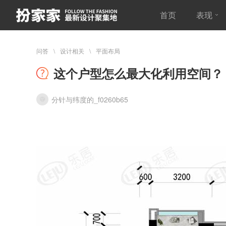
首页
表现
问答
设计相关
平面布局
这个户型怎么最大化利用空间？
分针与纬度的_f0260b65