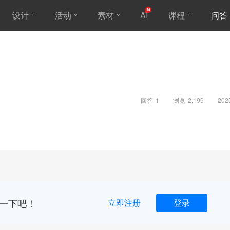
设计
活动
素材
AI
课程
问答
回答
1
浏览
2,199
202
一下吧！
立即注册
登录