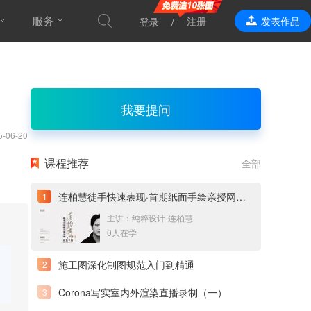
服务
注册
发表作品
登录
效果表现
我要提问
5-06-20
课程推荐
全部
连柏慧徒手快速表现·首期纸面手绘亲授网络直播课
主讲：纯粹设计-连柏慧
0人在学
施工图深化制图规范入门到精通
Corona写实室内外渲染直播录制（一）