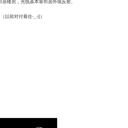
邻居楼房，光线基本靠邻居外墙反射。
前对付着住-_-||）