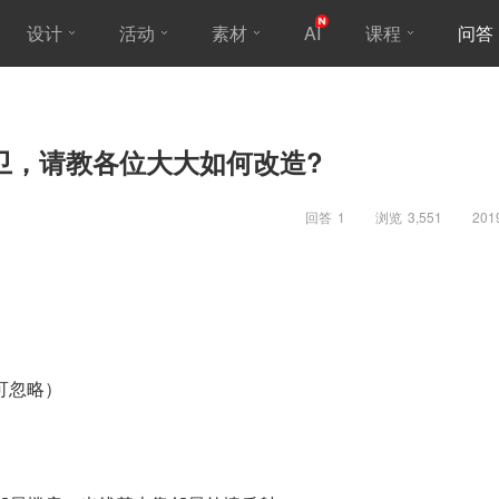
设计
活动
素材
AI
课程
问答
1卫，请教各位大大如何改造?
回答
1
浏览
3,551
201
。
可忽略）