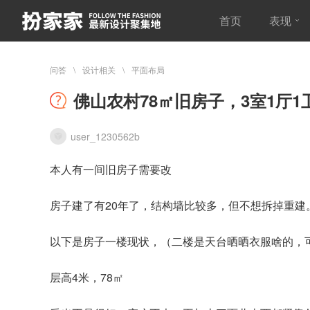
首页
表现
问答
设计相关
平面布局
佛山农村78㎡旧房子，3室1厅
user_1230562b
本人有一间旧房子需要改
房子建了有20年了，结构墙比较多，但不想拆掉重建
以下是房子一楼现状，（二楼是天台晒晒衣服啥的，
层高4米，78㎡