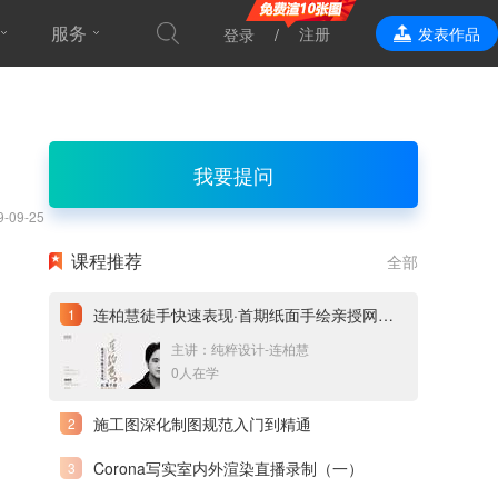
服务
注册
发表作品
登录
效果表现
我要提问
9-09-25
课程推荐
全部
连柏慧徒手快速表现·首期纸面手绘亲授网络直播课
主讲：纯粹设计-连柏慧
0人在学
施工图深化制图规范入门到精通
Corona写实室内外渲染直播录制（一）