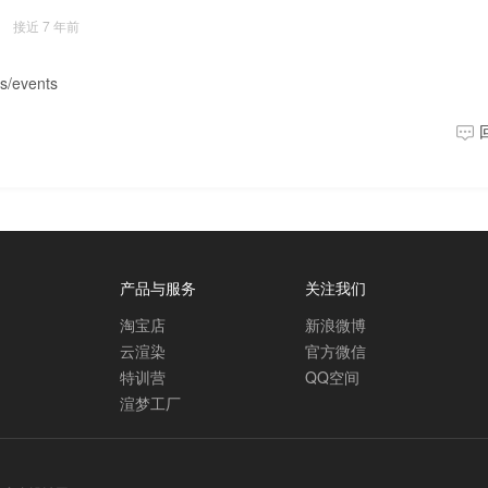
接近 7 年前
cs/events
产品与服务
关注我们
淘宝店
新浪微博
云渲染
官方微信
特训营
QQ空间
渲梦工厂