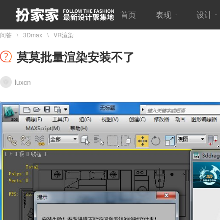
首页
表现
设计
问答
3Dmax
VR渲染
莫莫批量渲染安装不了
luxcn