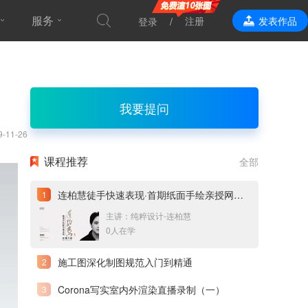
服务
注册
发表作品
登录
效果表现
我要提问
9-11-26
课程推荐
全部
连柏慧徒手快速表现·首期纸面手绘亲授网络直播课
主讲：纯粹设计-连柏慧
0人在学
施工图深化制图规范入门到精通
Corona写实室内外渲染直播录制（一）