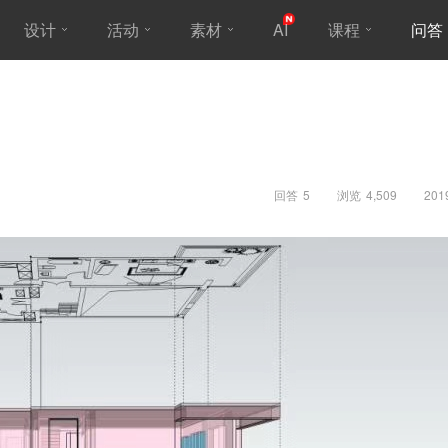
设计
活动
素材
AI
课程
问答
回答
5
浏览
4,509
201