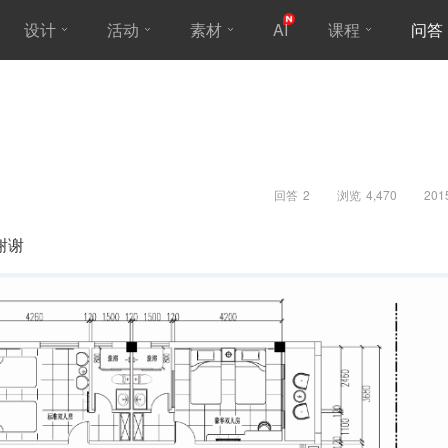
设计
活动
素材
AI
课程
问答
回答
2
浏览
4,470
201
谢谢