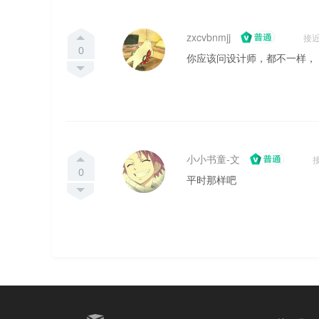
zxcvbnmjj
接近
0
你应该问设计师，都不一样，
小小书童-文
接
0
平时那样吧