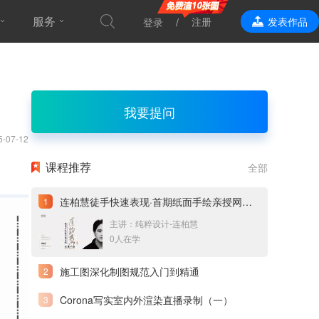
服务
注册
发表作品
登录
效果表现
我要提问
5-07-12
课程推荐
全部
连柏慧徒手快速表现·首期纸面手绘亲授网络直播课
主讲：纯粹设计-连柏慧
0人在学
施工图深化制图规范入门到精通
Corona写实室内外渲染直播录制（一）