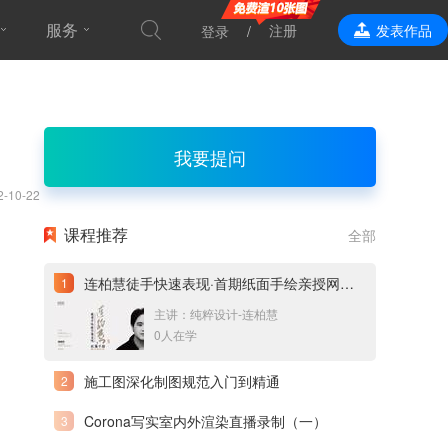
服务
注册
发表作品
登录
效果表现
我要提问
2-10-22
课程推荐
全部
连柏慧徒手快速表现·首期纸面手绘亲授网络直播课
主讲：纯粹设计-连柏慧
0人在学
施工图深化制图规范入门到精通
Corona写实室内外渲染直播录制（一）