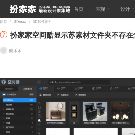
首页
表现
设计
问答
3Dmax
3D软件插件
扮家家空间酷显示苏素材文件夹不存在
航禾禾