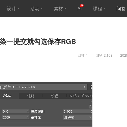
设计
活动
素材
AI
课程
问答
染一提交就勾选保存RGB
回答
1
浏览
2,108
202