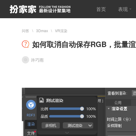
首页
表现
问答
3Dmax
VR渲染
如何取消自动保存RGB，批量渲
许巧雨