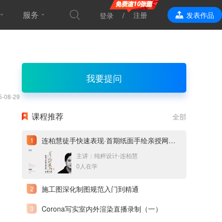
服务
注册
发表作品
登录
效果表现
我要提问
5-08-29
课程推荐
全部
连柏慧徒手快速表现·首期纸面手绘亲授网络直播课
主讲：纯粹设计-连柏慧
0人在学
施工图深化制图规范入门到精通
Corona写实室内外渲染直播录制（一）